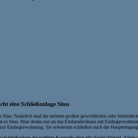
cht eine Schließanlage Sinn
m Sinn. Natürlich sind die meisten großen gewerblichen oder behördlic
ht es Sinn. Man denke nur an das Einfamilienhaus mit Einliegerwohnun
 zur Einliegerwohnung. Sie wiederum schließen auch die Haupteingangs
 Schließanlage die perfekte Kontrolle über alle Nachschlüssel. Allein 