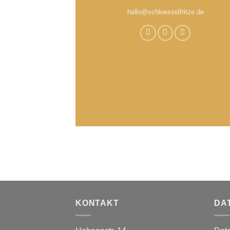
hallo@schluesselfritze.de
KONTAKT
DA