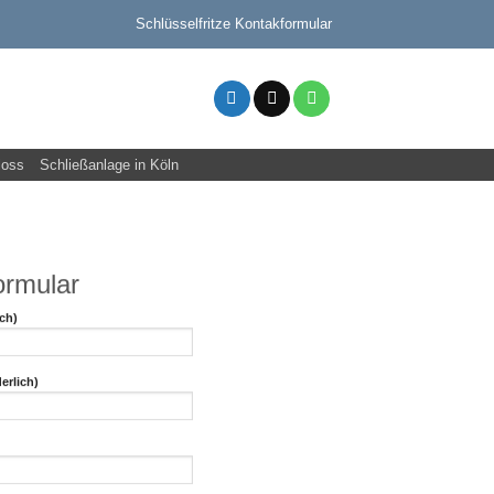
Schlüsselfritze Kontakformular
loss
Schließanlage in Köln
ormular
ch)
erlich)