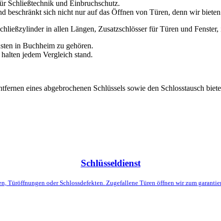
für Schließtechnik und Einbruchschutz.
d beschränkt sich nicht nur auf das Öffnen von Türen, denn wir bieten 
Schließzylinder in allen Längen, Zusatzschlösser für Türen und Fenster,
nsten in Buchheim zu gehören.
r halten jedem Vergleich stand.
ntfernen eines abgebrochenen Schlüssels sowie den Schlosstausch biete
Schlüsseldienst
en, Türöffnungen oder Schlossdefekten. Zugefallene Türen öffnen wir zum garantie