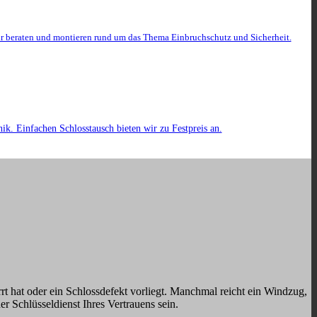
r beraten und montieren rund um das Thema Einbruchschutz und Sicherheit.
k. Einfachen Schlosstausch bieten wir zu Festpreis an.
rt hat oder ein Schlossdefekt vorliegt. Manchmal reicht ein Windzug,
der Schlüsseldienst Ihres Vertrauens sein.