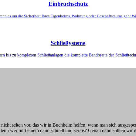
Einbruchschutz
wenn es um die Sicherheit Ihres Eigenheims, Wohnung oder Geschäftsräume geht.Wi
Schließysteme
ern bis zu komplexen Schließanlagen die komplette Bandbreite der Schließtechni
t nicht selten vor, das wir in Buchheim helfen, wenn man sich ausgesper
er, denn wer hilft einem dann schnell und seriös? Genau dann sollten wir 