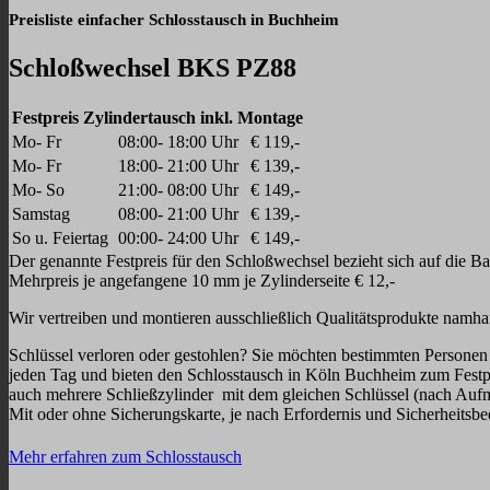
Preisliste einfacher Schlosstausch in Buchheim
Schloßwechsel BKS PZ88
Festpreis Zylindertausch inkl. Montage
Mo- Fr
08:00- 18:00 Uhr
€ 119,-
Mo- Fr
18:00- 21:00 Uhr
€ 139,-
Mo- So
21:00- 08:00 Uhr
€ 149,-
Samstag
08:00- 21:00 Uhr
€ 139,-
So u. Feiertag
00:00- 24:00 Uhr
€ 149,-
Der genannte Festpreis für den Schloßwechsel bezieht sich auf die B
Mehrpreis je angefangene 10 mm je Zylinderseite € 12,-
Wir vertreiben und montieren ausschließlich Qualitätsprodukte namhaft
Schlüssel verloren oder gestohlen? Sie möchten bestimmten Personen
jeden Tag und bieten den Schlosstausch in Köln Buchheim zum Festpr
auch mehrere Schließzylinder mit dem gleichen Schlüssel (nach Auf
Mit oder ohne Sicherungskarte, je nach Erfordernis und Sicherheitsbe
Mehr erfahren zum Schlosstausch