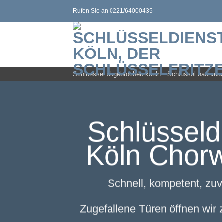
Zum
Rufen Sie an 0221/64000435
Inhalt
springen
Schluessel abgebrochen koeln
Schlüssel nachma
Schlüsseld
Köln Chorw
Schnell, kompetent, zuv
Zugefallene Türen öffnen wir