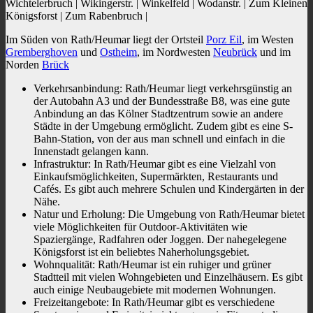
Wichtelerbruch | Wikingerstr. | Winkelfeld | Wodanstr. | Zum Kleinen
Königsforst | Zum Rabenbruch |
Im Süden von Rath/Heumar liegt der Ortsteil
Porz Eil
, im Westen
Gremberghoven
und
Ostheim
, im Nordwesten
Neubrück
und im
Norden
Brück
Verkehrsanbindung: Rath/Heumar liegt verkehrsgünstig an
der Autobahn A3 und der Bundesstraße B8, was eine gute
Anbindung an das Kölner Stadtzentrum sowie an andere
Städte in der Umgebung ermöglicht. Zudem gibt es eine S-
Bahn-Station, von der aus man schnell und einfach in die
Innenstadt gelangen kann.
Infrastruktur: In Rath/Heumar gibt es eine Vielzahl von
Einkaufsmöglichkeiten, Supermärkten, Restaurants und
Cafés. Es gibt auch mehrere Schulen und Kindergärten in der
Nähe.
Natur und Erholung: Die Umgebung von Rath/Heumar bietet
viele Möglichkeiten für Outdoor-Aktivitäten wie
Spaziergänge, Radfahren oder Joggen. Der nahegelegene
Königsforst ist ein beliebtes Naherholungsgebiet.
Wohnqualität: Rath/Heumar ist ein ruhiger und grüner
Stadtteil mit vielen Wohngebieten und Einzelhäusern. Es gibt
auch einige Neubaugebiete mit modernen Wohnungen.
Freizeitangebote: In Rath/Heumar gibt es verschiedene