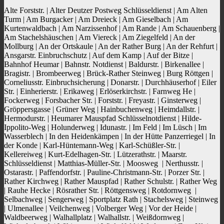
Alte Forststr. | Alter Deutzer Postweg Schlüsseldienst | Am Alten
Turm | Am Burgacker | Am Dreieck | Am Gieselbach | Am
Kurtenwaldbach | Am Narzissenhof | Am Rande | Am Schauenberg |
Am Stachelshäuschen | Am Viereck | Am Ziegelfeld | An der
Mollburg | An der Ortskaule | An der Rather Burg | An der Rehfurt |
Ansgarstr. Einbruchschutz | Auf dem Kamp | Auf der Bitze |
Bahnhof Heumar | Bahnstr. Notdienst | Baldurstr. | Birkenallee |
Bragistr. | Brombeerweg | Brück-Rather Steinweg | Burg Röttgen |
Corneliusstr. Einbruchsicherung | Donarstr. | Durchhäuserhof | Eiler
Str. | Einherierstr. | Erikaweg | Erlöserkirchstr. | Farnweg He |
Fockerweg | Forsbacher Str. | Forststr. | Freyastr. | Ginsterweg |
Gröppersgasse | Grüner Weg | Hainbuchenweg | Heimdallstr. |
Hermodurstr. | Heumarer Mauspfad Schlüsselnotdienst | Hilde-
Ippolito-Weg | Holunderweg | Idunastr. | Im Feld | Im Lüsch | Im
Wasserblech | In den Heidenkämpen | In der Hütte Panzerriegel | In
der Konde | Karl-Hüntemann-Weg | Karl-Schüßler-Str. |
Kellereiweg | Kurt-Edelhagen-Str. | Lützerathstr. | Maarstr.
Schlüsseldienst | Matthias-Müller-Str. | Moosweg | Nerthusstr. |
Ostarastr. | Paffendorfstr. | Pauline-Christmann-Str. | Porzer Str. |
Rather Kirchweg | Rather Mauspfad | Rather Schulstr. | Rather Weg
| Rauhe Hecke | Rösrather Str. | Röttgensweg | Rotdornweg |
Selbachweg | Sengerweg | Sportplatz Rath | Stachelsweg | Steinweg
| Ulmenallee | Veilchenweg | Volberger Weg | Vor der Heide |
Waldbeerweg | Walhallplatz | Walhallstr. | Weißdornweg |