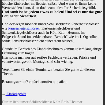
übliche Einbrecher am liebsten selbst. Und wenn er Ihnen keine
Werte stehlen kann, dann doch zumindest Ihr Sicherheitsgefühl.
Und somit ist bei jedem etwas zu holen! Und sei es nur das gute
Gefühl der Sicherheit.
Und deswegen montiert unser Schlüsseldienst Sicherheitschlösser
wie
Panzerriegelschlösser
, Kastenriegelschlösser und
Schwenkriegelschlösser auch in Köln Rath- Heumar. Im
Erdgeschoß und im „erkletterbaren Bereich“ wie im 1. Og sollten
solide Fensterschlösser nicht außer Acht bleiben.
Gerade im Bereich des Einbruchschutzes kommt unsere langjährige
Erfahrung zum tragen.
Hier sollte man nur auf seriöse Fachleute vertrauen. Präzise und
verantwortungsvolle Montage sind sehr wichtig.
Vereinbaren Sie einen Termin, wir beraten Sie gerne zu diesem
Thema.
Beratungstermin? einfach anrufen o. mailen
Einsatzgebiet
Darum liebt unser Schlüsseldienst Köln Rath- Heumar