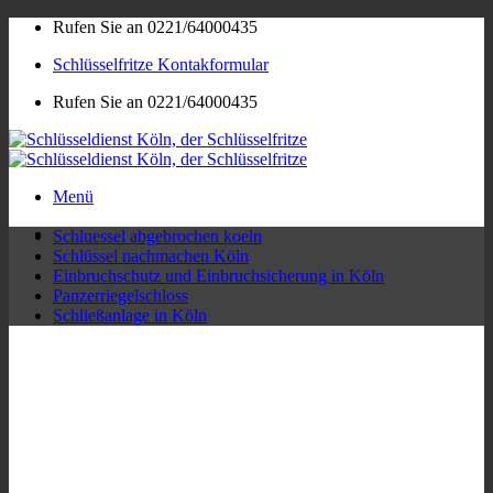
Zum
Rufen Sie an 0221/64000435
Inhalt
Schlüsselfritze Kontakformular
springen
Rufen Sie an 0221/64000435
Menü
Schluessel abgebrochen koeln
Schlüssel nachmachen Köln
Einbruchschutz und Einbruchsicherung in Köln
Panzerriegelschloss
Schließanlage in Köln