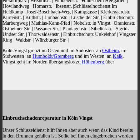
Heßhofplatz | Heßhofstr. | Hibbelenstr. | Hinter dem Heßgarten |
Hövilandweg | Homarstr. | Ibsenstr. |Schlüsselnotdienst Im
Heidkamp | Josef-Boschbach-Weg | Kampgasse | Kierkegaardstr. |
Kürtenstr. | Kuthstr. | Limbachstr. | Lustheider Str. | Einbruchschutz
Marbergweg | Mathias-Kann-Pfad | Nobelstr. in Vingst | Oranienstr. |
Ostheimer Str. | Passauer Str. | Plantagenstr. | Sibeliusstr. | Sigrid-
Undset-Str. | Thorwaldsenstr. | Einbruchschutz Unkelshof | Vingster
Ring | Waldstr. | Würzburger Str. |
Köln-Vingst grenzt im Osten und im Südosten an
Ostheim
, im
Südwesten an
Humboldt/Gremberg
und im Westen an
Kalk
.
Vingst geht im Norden übergangslos zu
Höhenberg
über
Einbruchschadenreparatur in Köln Vingst
Unser Schlüsseldienst hilft Ihnen aber auch wenn das Kind bereits
in den Brunnen gefallen ist. Sollte bei Ihnen eingebrochen worden