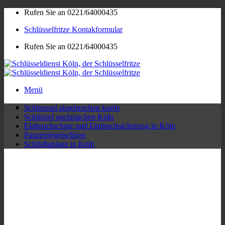
Zum
Rufen Sie an 0221/64000435
Inhalt
Schlüsselfritze Kontakformular
springen
Rufen Sie an 0221/64000435
Menü
Schluessel abgebrochen koeln
Schlüssel nachmachen Köln
Einbruchschutz und Einbruchsicherung in Köln
Panzerriegelschloss
Schließanlage in Köln