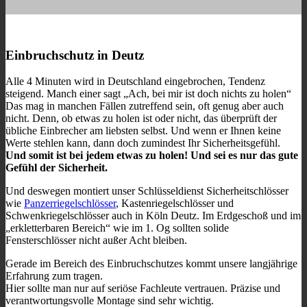
Einbruchschutz in Deutz
Alle 4 Minuten wird in Deutschland eingebrochen, Tendenz
steigend. Manch einer sagt „Ach, bei mir ist doch nichts zu holen“
Das mag in manchen Fällen zutreffend sein, oft genug aber auch
nicht. Denn, ob etwas zu holen ist oder nicht, das überprüft der
übliche Einbrecher am liebsten selbst. Und wenn er Ihnen keine
Werte stehlen kann, dann doch zumindest Ihr Sicherheitsgefühl.
Und somit ist bei jedem etwas zu holen! Und sei es nur das gute
Gefühl der Sicherheit.
Und deswegen montiert unser Schlüsseldienst Sicherheitschlösser
wie
Panzerriegelschlösser
, Kastenriegelschlösser und
Schwenkriegelschlösser auch in Köln Deutz. Im Erdgeschoß und im
„erkletterbaren Bereich“ wie im 1. Og sollten solide
Fensterschlösser nicht außer Acht bleiben.
Gerade im Bereich des Einbruchschutzes kommt unsere langjährige
Erfahrung zum tragen.
Hier sollte man nur auf seriöse Fachleute vertrauen. Präzise und
verantwortungsvolle Montage sind sehr wichtig.