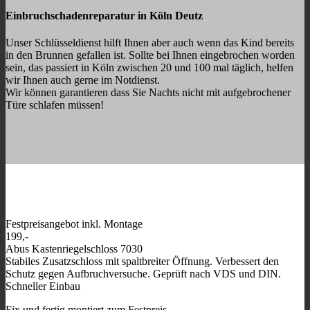
Einbruchschadenreparatur in Köln Deutz
Unser Schlüsseldienst hilft Ihnen aber auch wenn das Kind bereits
in den Brunnen gefallen ist. Sollte bei Ihnen eingebrochen worden
sein, das passiert in Köln zwischen 20 und 100 mal täglich, helfen
wir Ihnen auch gerne im Notdienst.
Wir können garantieren dass Sie Nachts nicht mit aufgebrochener
Türe schlafen müssen!
Festpreisangebot inkl. Montage
199,-
Abus Kastenriegelschloss 7030
Stabiles Zusatzschloss mit spaltbreiter Öffnung. Verbessert den
Schutz gegen Aufbruchversuche. Geprüft nach VDS und DIN.
Schneller Einbau
Fix und fertig montiert zum Festpreis