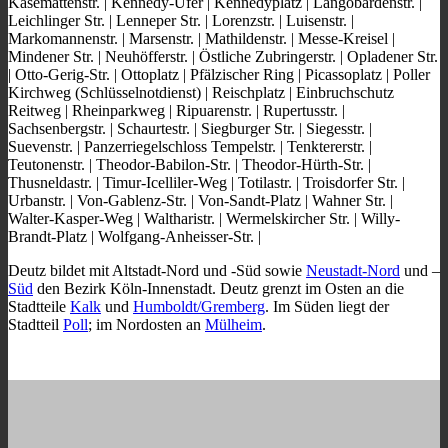
Kasemattenstr. | Kennedy-Ufer | Kennedyplatz | Langobardenstr. |
Leichlinger Str. | Lenneper Str. | Lorenzstr. | Luisenstr. |
Markomannenstr. | Marsenstr. | Mathildenstr. | Messe-Kreisel |
Mindener Str. | Neuhöfferstr. | Östliche Zubringerstr. | Opladener Str.
| Otto-Gerig-Str. | Ottoplatz | Pfälzischer Ring | Picassoplatz | Poller
Kirchweg (Schlüsselnotdienst) | Reischplatz | Einbruchschutz
Reitweg | Rheinparkweg | Ripuarenstr. | Rupertusstr. |
Sachsenbergstr. | Schaurtestr. | Siegburger Str. | Siegesstr. |
Suevenstr. | Panzerriegelschloss Tempelstr. | Tenktererstr. |
Teutonenstr. | Theodor-Babilon-Str. | Theodor-Hürth-Str. |
Thusneldastr. | Timur-Icelliler-Weg | Totilastr. | Troisdorfer Str. |
Urbanstr. | Von-Gablenz-Str. | Von-Sandt-Platz | Wahner Str. |
Walter-Kasper-Weg | Waltharistr. | Wermelskircher Str. | Willy-
Brandt-Platz | Wolfgang-Anheisser-Str. |
Deutz bildet mit Altstadt-Nord und -Süd sowie
Neustadt-Nord
und –
Süd
den Bezirk Köln-Innenstadt. Deutz grenzt im Osten an die
Stadtteile
Kalk
und
Humboldt/Gremberg
. Im Süden liegt der
Stadtteil
Poll
; im Nordosten an
Mülheim
.