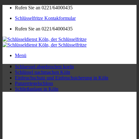
Zum
Rufen Sie an 0221/64000435
Inhalt
Schlüsselfritze Kontakformular
springen
Rufen Sie an 0221/64000435
Menü
Schluessel abgebrochen koeln
Schlüssel nachmachen Köln
Einbruchschutz und Einbruchsicherung in Köln
Panzerriegelschloss
Schließanlage in Köln