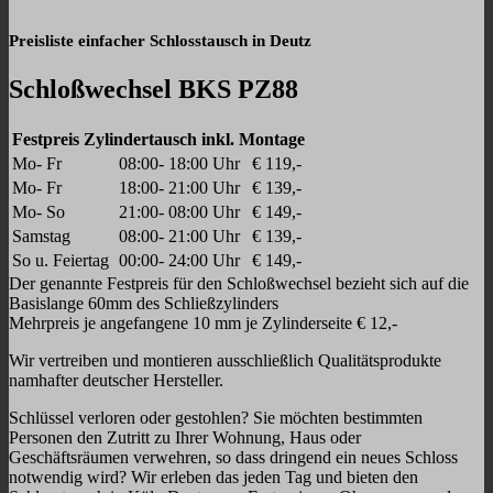
Preisliste einfacher Schlosstausch in Deutz
Schloßwechsel BKS PZ88
Festpreis Zylindertausch inkl. Montage
Mo- Fr
08:00- 18:00 Uhr
€ 119,-
Mo- Fr
18:00- 21:00 Uhr
€ 139,-
Mo- So
21:00- 08:00 Uhr
€ 149,-
Samstag
08:00- 21:00 Uhr
€ 139,-
So u. Feiertag
00:00- 24:00 Uhr
€ 149,-
Der genannte Festpreis für den Schloßwechsel bezieht sich auf die
Basislange 60mm des Schließzylinders
Mehrpreis je angefangene 10 mm je Zylinderseite € 12,-
Wir vertreiben und montieren ausschließlich Qualitätsprodukte
namhafter deutscher Hersteller.
Schlüssel verloren oder gestohlen? Sie möchten bestimmten
Personen den Zutritt zu Ihrer Wohnung, Haus oder
Geschäftsräumen verwehren, so dass dringend ein neues Schloss
notwendig wird? Wir erleben das jeden Tag und bieten den