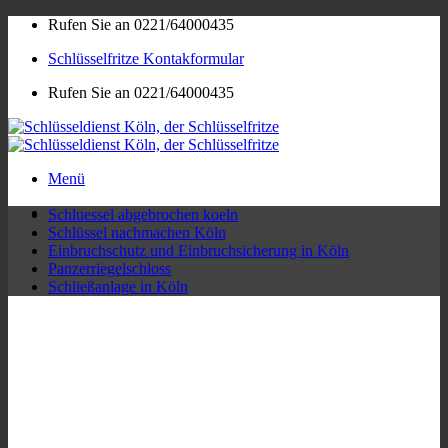
Zum
Rufen Sie an 0221/64000435
Inhalt
Schlüsselfritze Kontakformular
springen
Rufen Sie an 0221/64000435
Menü
Schluessel abgebrochen koeln
Schlüssel nachmachen Köln
Einbruchschutz und Einbruchsicherung in Köln
Panzerriegelschloss
Schließanlage in Köln