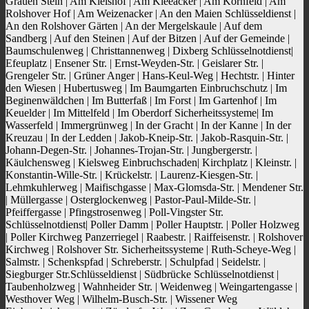
Grauen Stein | Am Kielshof | Am Kleeacker | Am Kornfeld | Am
Rolshover Hof | Am Weizenacker | An den Maien Schlüsseldienst |
An den Rolshover Gärten | An der Mergelskaule | Auf dem
Sandberg | Auf den Steinen | Auf der Bitzen | Auf der Gemeinde |
Baumschulenweg | Christtannenweg | Dixberg Schlüsselnotdienst|
Efeuplatz | Ensener Str. | Ernst-Weyden-Str. | Geislarer Str. |
Grengeler Str. | Grüner Anger | Hans-Keul-Weg | Hechtstr. | Hinter
den Wiesen | Hubertusweg | Im Baumgarten Einbruchschutz | Im
Beginenwäldchen | Im Butterfaß | Im Forst | Im Gartenhof | Im
Keuelder | Im Mittelfeld | Im Oberdorf Sicherheitssysteme| Im
Wasserfeld | Immergrünweg | In der Gracht | In der Kanne | In der
Kreuzau | In der Ledden | Jakob-Kneip-Str. | Jakob-Rasquin-Str. |
Johann-Degen-Str. | Johannes-Trojan-Str. | Jungbergerstr. |
Käulchensweg | Kielsweg Einbruchschaden| Kirchplatz | Kleinstr. |
Konstantin-Wille-Str. | Krückelstr. | Laurenz-Kiesgen-Str. |
Lehmkuhlerweg | Maifischgasse | Max-Glomsda-Str. | Mendener Str.
| Müllergasse | Osterglockenweg | Pastor-Paul-Milde-Str. |
Pfeiffergasse | Pfingstrosenweg | Poll-Vingster Str.
Schlüsselnotdienst| Poller Damm | Poller Hauptstr. | Poller Holzweg
| Poller Kirchweg Panzerriegel | Raabestr. | Raiffeisenstr. | Rolshover
Kirchweg | Rolshover Str. Sicherheitssysteme | Ruth-Scheye-Weg |
Salmstr. | Schenkspfad | Schreberstr. | Schulpfad | Seidelstr. |
Siegburger Str.Schlüsseldienst | Südbrücke Schlüsselnotdienst |
Taubenholzweg | Wahnheider Str. | Weidenweg | Weingartengasse |
Westhover Weg | Wilhelm-Busch-Str. | Wissener Weg