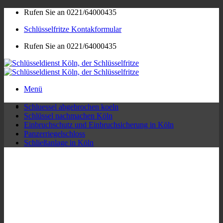
Zum
Rufen Sie an 0221/64000435
Inhalt
Schlüsselfritze Kontakformular
springen
Rufen Sie an 0221/64000435
Menü
Schluessel abgebrochen koeln
Schlüssel nachmachen Köln
Einbruchschutz und Einbruchsicherung in Köln
Panzerriegelschloss
Schließanlage in Köln