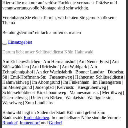
Hier sollte man nur auf seriöse Fachleute vertrauen. Präzise und
verantwortungsvolle Montage sind sehr wichtig.
Vereinbaren Sie einen Termin, wir beraten Sie gerne zu diesem
Thema.
Beratungstermin? einfach anrufen o. mailen
Einsatzgebiet
Darum liebt unser Schlüsseldienst Köln Hahnwald
Am Eichenwäldchen | Am Hermannshof | Am Neuen Forst | Am
Stiftswäldchen | Am Ulrichshof | Am Waldpark | Am
Zehnpfennigshof | An der Wachsfabrik | Bonner Landstr. | Dieselstr.
Sü | Emil-Hoffmann-Str. | Fasanenweg | Hahnenstr. Schlüsseldienst |
Hahnwaldweg | Im Ahorngrund | Im Finkenhain | Im Hasengarten |
Im Meisengrund | Judenpfad | Kelvinstr. | Kiesgrubenweg |
Schlüsselnotdienst Kirschbaumweg | Mannesmannstr. | Merrillweg |
Osterriethweg | Unter den Birken | Wankelstr. | Wattigniesstr. |
Wieselweg | Zum Landhaus |
Hahnwald liegt im Süden der Stadt Köln und gehört zum
Stadtbezirk
Rodenkirchen
. In unmittelbarer Nähe sind die Vororte
Rondorf
,
Immendorf
und
Godorf