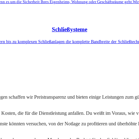
enn es um die Sicherheit Ihres Eigenheims, Wohnung oder Geschäftsräume geht.Wi
Schließysteme
ern bis zu komplexen Schließanlagen die komplette Bandbreite der Schließtechni
gen schaffen wir Preistransparenz und bieten einige Leistungen zum gü
e Kosten, die für die Dienstleistung anfallen. Du weißt im Voraus, wie 
ste könnten versuchen, von der Notlage zu profitieren und überhöhte P