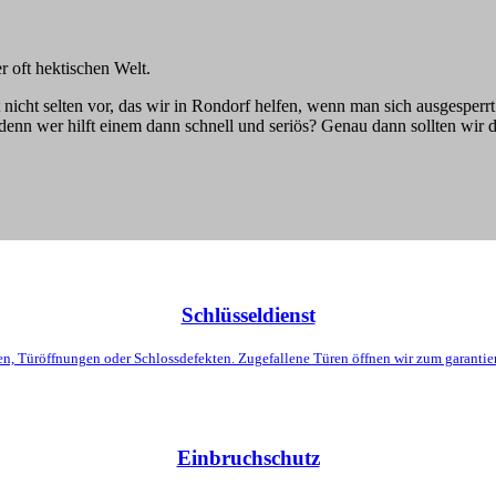
r oft hektischen Welt.
 nicht selten vor, das wir in Rondorf helfen, wenn man sich ausgesperr
er, denn wer hilft einem dann schnell und seriös? Genau dann sollten wir 
Schlüsseldienst
en, Türöffnungen oder Schlossdefekten. Zugefallene Türen öffnen wir zum garantier
Einbruchschutz