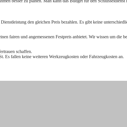
 Rahmen besser zu planen. Man kann das Budget für den Schlüsseldienst 
he Dienstleistung den gleichen Preis bezahlen. Es gibt keine unterschied
r einen fairen und angemessenen Festpreis anbietet. Wir wissen um die b
ertrauen schaffen.
St. Es fallen keine weiteren Werkzeugkosten oder
Fahrzeugkosten an.