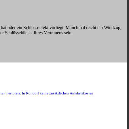
t hat oder ein Schlossdefekt vorliegt. Manchmal reicht ein Windzug,
der Schlüsseldienst Ihres Vertrauens sein.
ten Festpreis. In Rondorf keine zusätzlichen
Anfahrtskosten