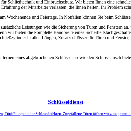
 für Schließtechnik und Einbruchschutz. Wir bieten Ihnen eine schnell
Erfahrung der Mitarbeiter verlassen, die Ihnen helfen, Ihr Problem schn
ch am Wochenende und Feiertags. In Notfällen können Sie beim Schlüsse
zusätzliche Leistungen wie die Sicherung von Türen und Fenstern an, 
enn wir bieten die komplette Bandbreite eines Sicherheitsfachgeschäfte
Schließzylinder in allen Längen, Zusatzschlösser für Türen und Fenster,
ntfernen eines abgebrochenen Schlüssels sowie den Schlosstausch biete
Schlüsseldienst
n, Türöffnungen oder Schlossdefekten. Zugefallene Türen öffnen wir zum garantie