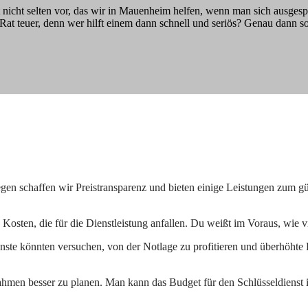
 nicht selten vor, das wir in Mauenheim helfen, wenn man sich ausgespe
r Rat teuer, denn wer hilft einem dann schnell und seriös? Genau dann so
gen schaffen wir Preistransparenz und bieten einige Leistungen zum gü
e Kosten, die für die Dienstleistung anfallen. Du weißt im Voraus, wie 
ste könnten versuchen, von der Notlage zu profitieren und überhöhte P
 Rahmen besser zu planen. Man kann das Budget für den Schlüsseldienst 