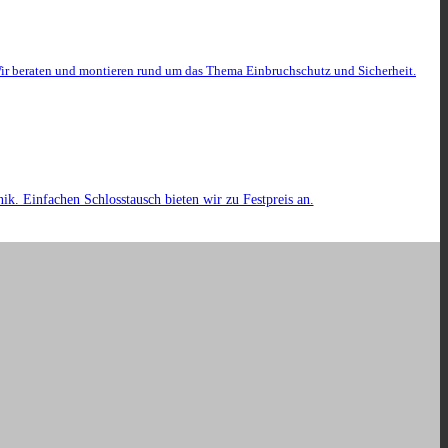
ir beraten und montieren rund um das Thema Einbruchschutz und Sicherheit.
k. Einfachen Schlosstausch bieten wir zu Festpreis an.