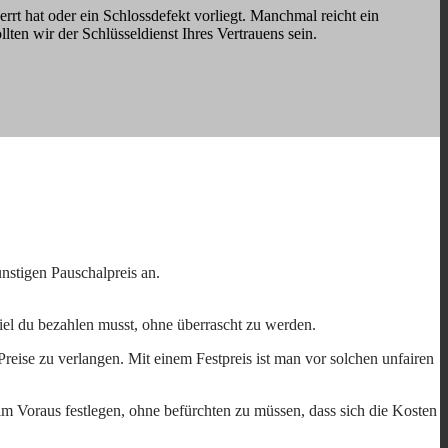
rrt hat oder ein Schlossdefekt vorliegt. Manchmal reicht ein
llten wir der Schlüsseldienst Ihres Vertrauens sein.
nstigen Pauschalpreis an.
viel du bezahlen musst, ohne überrascht zu werden.
reise zu verlangen. Mit einem Festpreis ist man vor solchen unfairen
im Voraus festlegen, ohne befürchten zu müssen, dass sich die Kosten