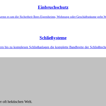
Einbruchschutz
wenn es um die Sicherheit Ihres Eigenheims, Wohnung oder Geschäftsräume geht.W
Schließysteme
ern bis zu komplexen Schließanlagen die komplette Bandbreite der Schließtechni
r oft hektischen Welt.