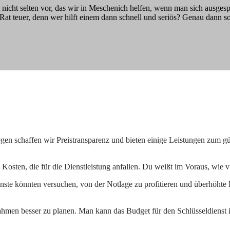
 nicht selten vor, das wir in Meschenich helfen, wenn man sich ausgespe
r Rat teuer, denn wer hilft einem dann schnell und seriös? Genau dann so
gen schaffen wir Preistransparenz und bieten einige Leistungen zum gü
e Kosten, die für die Dienstleistung anfallen. Du weißt im Voraus, wie 
ste könnten versuchen, von der Notlage zu profitieren und überhöhte P
 Rahmen besser zu planen. Man kann das Budget für den Schlüsseldienst 