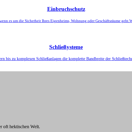
Einbruchschutz
 wenn es um die Sicherheit Ihres Eigenheims, Wohnung oder Geschäftsräume geht.W
Schließysteme
ern bis zu komplexen Schließanlagen die komplette Bandbreite der Schließtechni
r oft hektischen Welt.