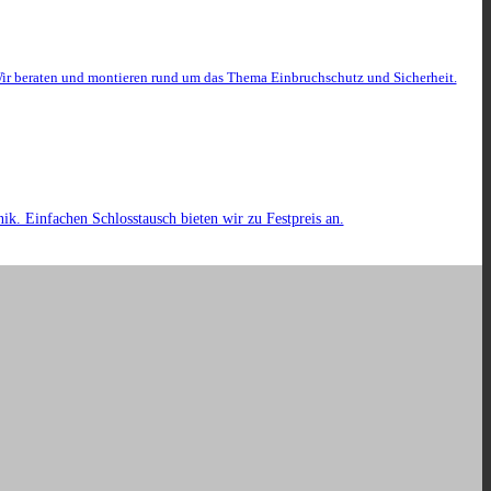
ir beraten und montieren rund um das Thema Einbruchschutz und Sicherheit.
k. Einfachen Schlosstausch bieten wir zu Festpreis an.