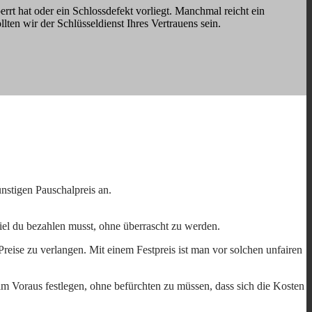
rrt hat oder ein Schlossdefekt vorliegt. Manchmal reicht ein
llten wir der Schlüsseldienst Ihres Vertrauens sein.
nstigen Pauschalpreis an.
viel du bezahlen musst, ohne überrascht zu werden.
reise zu verlangen. Mit einem Festpreis ist man vor solchen unfairen
im Voraus festlegen, ohne befürchten zu müssen, dass sich die Kosten