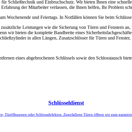
 für Schließtechnik und Einbruchschutz. Wir bieten Ihnen eine schnell
Erfahrung der Mitarbeiter verlassen, die Ihnen helfen, Ihr Problem schn
ch am Wochenende und Feiertags. In Notfällen können Sie beim Schlüsse
 zusätzliche Leistungen wie die Sicherung von Türen und Fenstern an, 
enn wir bieten die komplette Bandbreite eines Sicherheitsfachgeschäfte
Schließzylinder in allen Längen, Zusatzschlösser für Türen und Fenster,
ntfernen eines abgebrochenen Schlüssels sowie den Schlosstausch biete
Schlüsseldienst
en, Türöffnungen oder Schlossdefekten. Zugefallene Türen öffnen wir zum garantie