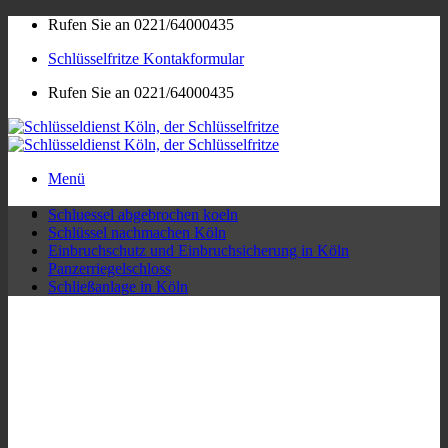
Zum
Rufen Sie an 0221/64000435
Inhalt
Schlüsselfritze Kontakformular
springen
Rufen Sie an 0221/64000435
Menü
Schluessel abgebrochen koeln
Schlüssel nachmachen Köln
Einbruchschutz und Einbruchsicherung in Köln
Panzerriegelschloss
Schließanlage in Köln