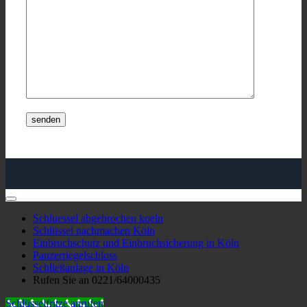
Schluessel abgebrochen koeln
Schlüssel nachmachen Köln
Einbruchschutz und Einbruchsicherung in Köln
Panzerriegelschloss
Schließanlage in Köln
Rufen Sie an 0221/64000435
Schlüsselfritze anrufen