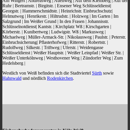
Am Wingert | Andreasweg | Auenweg | Auf dem Klemberg | Auf der
Ruhr | Bertramstr. | Birgitstr. | Ensener Weg Schlüsseldienst|
Georgstr. | Hammerschmidtstr. | Heinrichstr. Einbruchschutz|
Helmutweg | Henrikestr. | Hiltrudstr. | Holzweg | Im Garten | Im
Salzgrund | Im Weißer Grund | In den Frasen | Johannisstr.
Schlüsselnotdienst| Kantstr. | Kirchplatz Wß | Kirschgarten |
Körberstr. | Kunibertweg | Ludwigstr. Wß | Markusweg |
Michaelweg | Müller-Armack-Str. | Nikolausweg | Paulstr. | Peterstr.
Einbruchsicherung| Pflasterhofweg | Ritterstr. | Robertstr. |
Rudolfweg | Silkestr. | Triftweg | Uferstr. | Weidengasse
Schlüsseldienst | Weißer Hauptstr. | Weißer Leinpfad | Weißer Str. |
Weißer Unterkölnweg | Westhovener Weg | Zündorfer Weg | Zum
Hedelsberg |
Westlich von Weiß befinden sich die Stadtviertel
Sürth
sowie
Hahnwald
und nördlich
Rodenkirchen
.